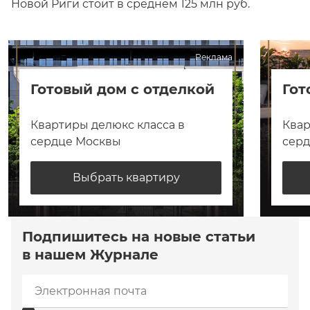
Новой Риги стоит в среднем 125 млн руб.
Реклама
Готовый дом с отделкой
Гот
Квартиры делюкс класса в
Квар
сердце Москвы
сер
Выбрать квартиру
Подпишитесь на новые статьи
в нашем Журнале