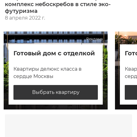
комплекс небоскребов в стиле эко-
футуризма
8 апреля 2022 г.
Реклама
Готовый дом с отделкой
Гот
Квартиры делюкс класса в
Квар
сердце Москвы
сер
Выбрать квартиру