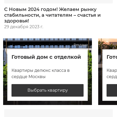
С Новым 2024 годом! Желаем рынку
стабильности, а читателям – счастья и
здоровья!
29 декабря 2023 г.
Реклама
Готовый дом с отделкой
Гот
Квартиры делюкс класса в
Квар
сердце Москвы
сер
Выбрать квартиру