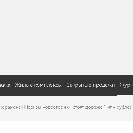
дажа
Жилые комплексы
Закрытые продажи
Журн
их районах Москвы новостройки стоят дороже 1 млн рублей 