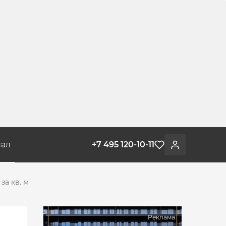
ал
+7 495 120-10-11
Избранное
Войти
за кв. м
Реклама