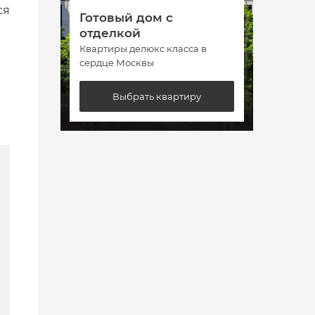
ся
Готовый дом с
Гото
отделкой
отде
Квартиры делюкс класса в
Кварт
сердце Москвы
сердц
Выбрать квартиру