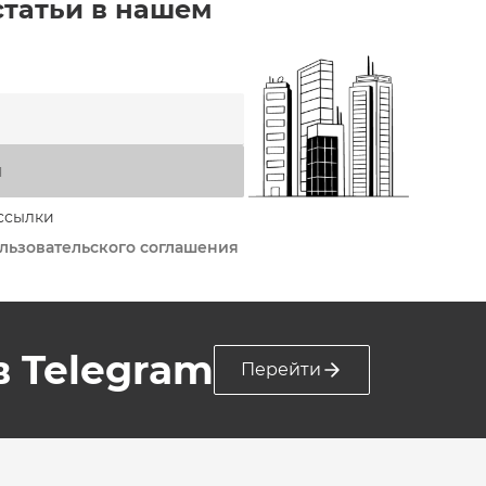
статьи в нашем
я
ссылки
льзовательского соглашения
 в Telegram
Перейти