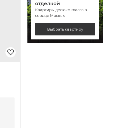
отделкой
отде
Квартиры делюкс класса в
Кварт
сердце Москвы
сердц
Выбрать квартиру
Нет фото
Дипломат
Добрынинская
г Москва, Погорельский пер, д 6
Информацию о доступных
квартирах можете уточнить
у менеджера по телефону