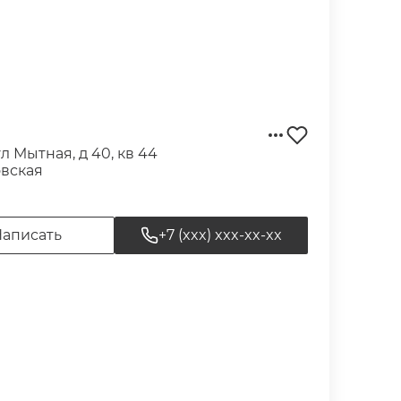
ул Мытная, д 40, кв 44
вская
аписать
+7 (xxx) xxx-xx-xx