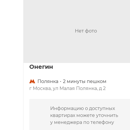
квартир, находящихся на верхних этажах, 
столицу.
Уютный двор, развитая ин
Нет фото
Выбирая районы столицы на московском ры
только качество самого жилья, но и место 
самых привлекательных вариантов, здесь ес
жизни делового человека, семьи с детьми:
Онегин
магазины, бутики, кафе и рестораны;
Полянка
2 минуты пешком
элитные образовательные и дошкольны
г Москва, ул Малая Полянка, д 2
деловые и офисные центры;
несколько станций метро в шаговой дос
Информацию о доступных
Особое внимание уделено благоустройству
квартирах можете уточнить
исключит доступ посторонних, круглосуто
у менеджера по телефону
безопасность. Любители спорта смогут пои