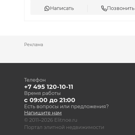
полях, позаниматься в тренажерном зале, п
Написать
Позвонить
предусмотрены игровые площадки, для взр
отдыха и дорожки с малыми архитектурны
прогулок.
Все актуальные цены, фото и лучшие пред
Реклама
официальном сайте застройщика.
Телефон
+7 495 120-10-11
Время работы
с 09:00 до 21:00
Есть вопросы или предложения?
Напишите нам
© 2011–2026 Elitnoe.ru
Портал элитной недвижимости