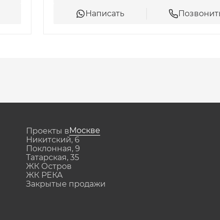
оплавать в бассейне. Для детей 
Написать
Позвонит
ослых – благоустроенные места 
ми формами для неспешных 
ложения можно изучить на 
Москве
Проекты в
Никитский, 6
Поклонная, 9
Татарская, 35
ЖК Остров
ЖК РЕКА
Закрытые продажи