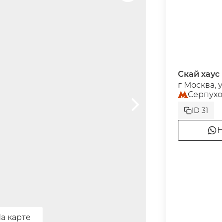
Скай хаус
г Москва, 
Серпухо
ID 31
Н
а карте