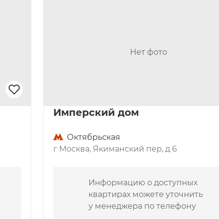
открываются потрясающие виды на 
фраструктура
Нет фото
нке, покупатели оценивают не 
в целом. ЦАО является одним из 
ть все, что нужно для комфортной 
Имперский дом
Октябрьская
е учреждения;
г Москва, Якиманский пер, д 6
тупности.
Информацию о доступных
 территории. Закрытый двор 
квартирах можете уточнить
чное видеонаблюдение обеспечит 
у менеджера по телефону
грать в футбол на приватных 