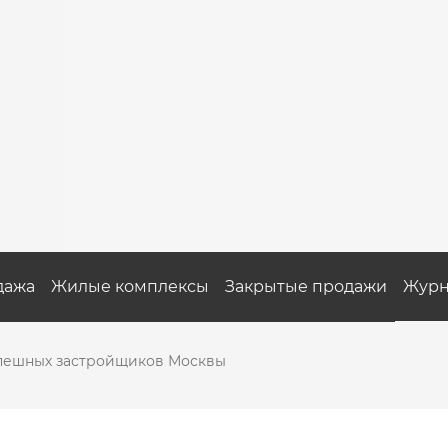
дажа
Жилые комплексы
Закрытые продажи
Журн
спешных застройщиков Москвы