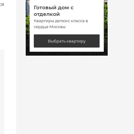
ся
Готовый дом с
Гото
отделкой
отде
Квартиры делюкс класса в
Кварт
сердце Москвы
сердц
Выбрать квартиру