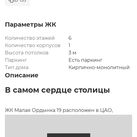
ID 133
Параметры ЖК
Количество этажей
6
Количество корпусов
1
Высота потолков
3 м
Паркинг
Есть паркинг
Тип дома
Кирпично-монолитный
Описание
В самом сердце столицы
ЖК Малая Ордынка 19 расположен в ЦАО, 
элитный дом с уникальной архитектурой 
находится в непосредственной близости от 
исторического центра Москвы, но он укрыт от 