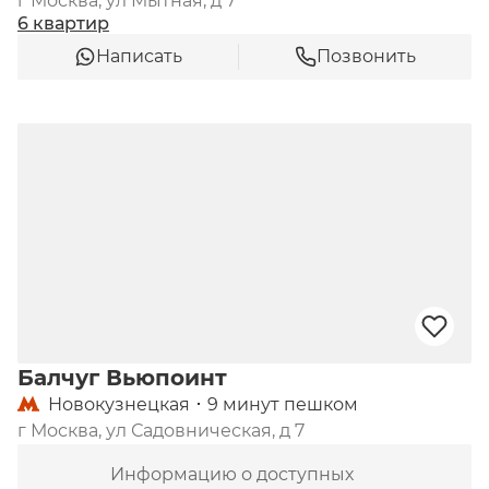
г Москва, ул Мытная, д 7
Малая Ордынка 19 можно узнать на 
6 квартир
официальном сайте девелопера «Sminex-
Написать
Позвонить
Интеко».
Балчуг Вьюпоинт
Новокузнецкая
9 минут пешком
г Москва, ул Садовническая, д 7
Информацию о доступных