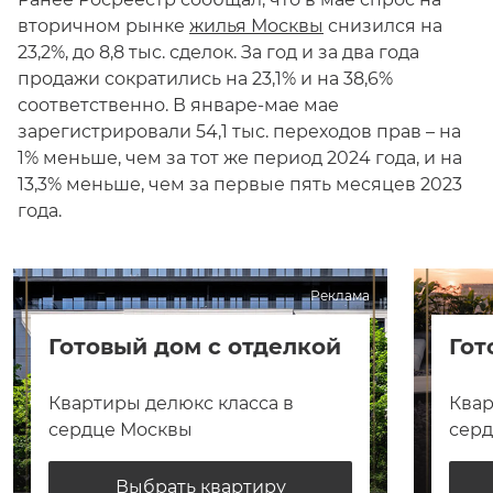
вторичном рынке
жилья Москвы
снизился на
23,2%, до 8,8 тыс. сделок. За год и за два года
продажи сократились на 23,1% и на 38,6%
соответственно. В январе-мае мае
зарегистрировали 54,1 тыс. переходов прав – на
1% меньше, чем за тот же период 2024 года, и на
13,3% меньше, чем за первые пять месяцев 2023
года.
Реклама
Готовый дом с отделкой
Гот
Квартиры делюкс класса в
Квар
сердце Москвы
сер
Выбрать квартиру