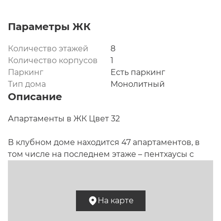
Параметры ЖК
Количество этажей
8
Количество корпусов
1
Паркинг
Есть паркинг
Тип дома
Монолитный
Описание
Апартаменты в ЖК Цвет 32

В клубном доме находится 47 апартаментов, в 
том числе на последнем этаже – пентхаусы с 
каминами и террасами. Площади – от 35 до 218 кв. 
метров. Окна – французские с золотистыми 
рамами и ограждениями. Ширина окон 
На карте
меняется в зависимости от видовых 
характеристик – от стандартного проема до 