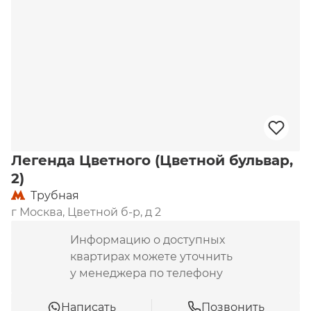
станции метро «Цветной бульвар». В 550 метрах 
– «Трубная», немного дальше – «Сухаревская». 
Поблизости находится цирк Никулина, ТЦ 
«Цветной», ТКЗ «Мир». Также недалеко до 
нескольких школ и детских садов, ближайшие – 
№ 2054 и 1831.
Легенда Цветного (Цветной бульвар,
2)
Трубная
г Москва, Цветной б-р, д 2
Информацию о доступных
квартирах можете уточнить
у менеджера по телефону
Написать
Позвонить