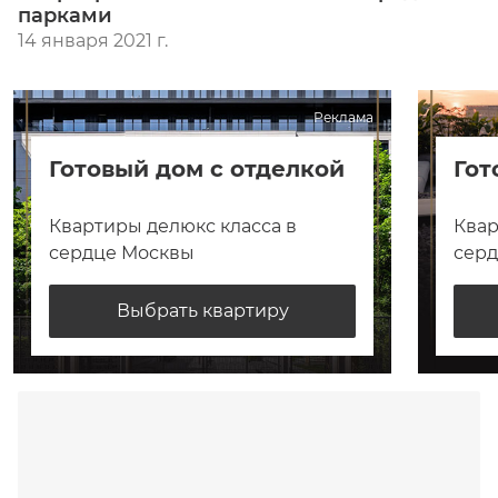
парками
14 января 2021 г.
Реклама
Готовый дом с отделкой
Гот
Квартиры делюкс класса в
Квар
сердце Москвы
сер
Выбрать квартиру