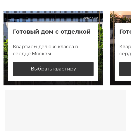
Реклама
Готовый дом с отделкой
Гот
Квартиры делюкс класса в
Квар
сердце Москвы
сер
Выбрать квартиру